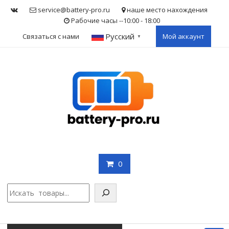
Skip
service@battery-pro.ru
наше место нахождения
to
Рабочие часы --10:00 - 18:00
content
Русский
Связаться с нами
Мой аккаунт
▼
0
Поис