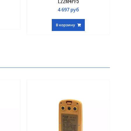
L22M4PF5
4 697
руб
В корзину