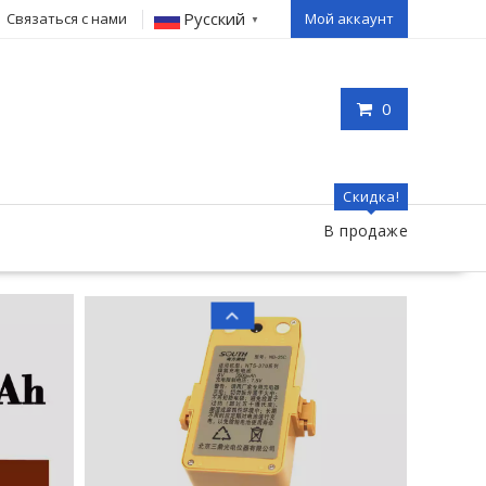
Русский
Связаться с нами
Мой аккаунт
▼
0
Скидка!
В продаже
Оригинальный 