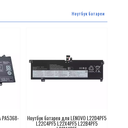
Hоутбук батареи
A PA5368-
Ноутбук батарея для LENOVO L22D4PF5
L22C4PF5 L22X4PF5 L22B4PF5