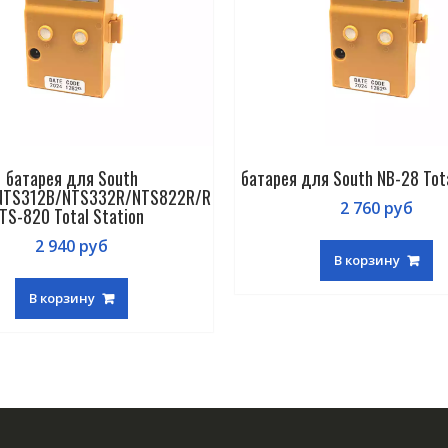
батарея для South
батарея для South NB-28 Tota
NTS312B/NTS332R/NTS822R/R
2 760
руб
TS-820 Total Station
2 940
руб
В корзину
В корзину