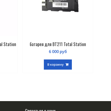
l Station
батарея для BT211 Total Station
6 000
руб
В корзину
Связаться с нами