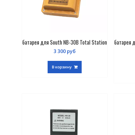
батарея для South NB-30B Total Station
батарея д
3 300
руб
В корзину