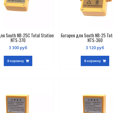
ля South NB-25C Total Station
батарея для South NB-25 Tota
NTS-370
NTS-360
3 300
руб
3 120
руб
В корзину
В корзину