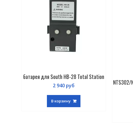
Station
батарея для South HB-28 Total Station
NTS302/
2 940
руб
В корзину