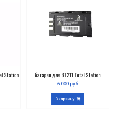
l Station
батарея для BT211 Total Station
батаре
6 000
руб
В корзину