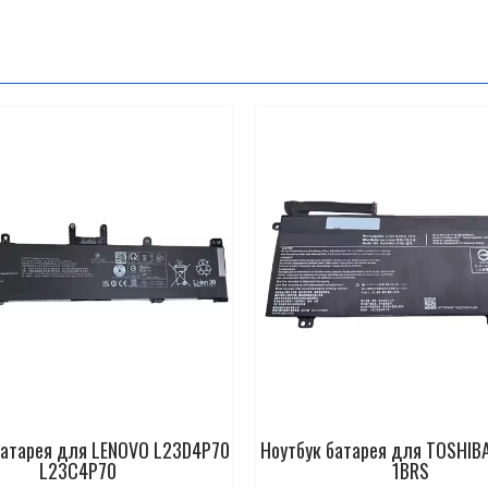
батарея для LENOVO L23D4P70
Ноутбук батарея для TOSHIB
L23C4P70
1BRS