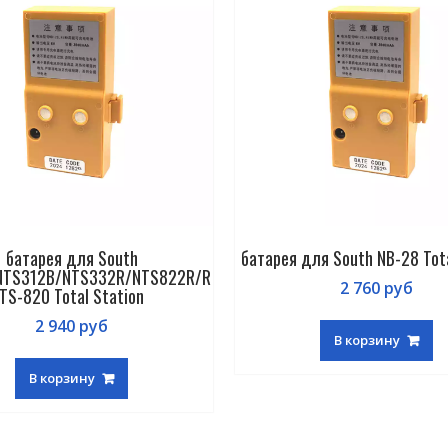
батарея для South
батарея для South NB-28 Tota
NTS312B/NTS332R/NTS822R/R
2 760
руб
TS-820 Total Station
2 940
руб
В корзину
В корзину