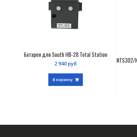
батарея для South HB-28 Total Station
NTS302/
2 940
руб
В корзину