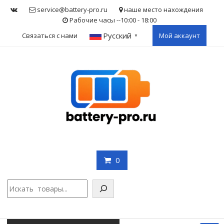
Skip
service@battery-pro.ru
наше место нахождения
to
Рабочие часы --10:00 - 18:00
content
Русский
Связаться с нами
Мой аккаунт
▼
0
Поис