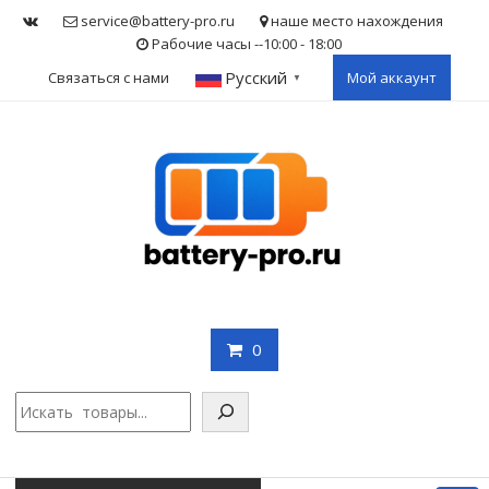
Skip
service@battery-pro.ru
наше место нахождения
to
Рабочие часы --10:00 - 18:00
content
Русский
Связаться с нами
Мой аккаунт
▼
0
Поис