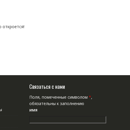
о откроется!
Связаться с нами
Поля, помеченные символом
*
,
обязательны к заполнению
ы
имя