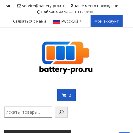
Skip
service@battery-pro.ru
наше место нахождения
to
Рабочие часы --10:00 - 18:00
content
Русский
Связаться с нами
Мой аккаунт
▼
0
Поис