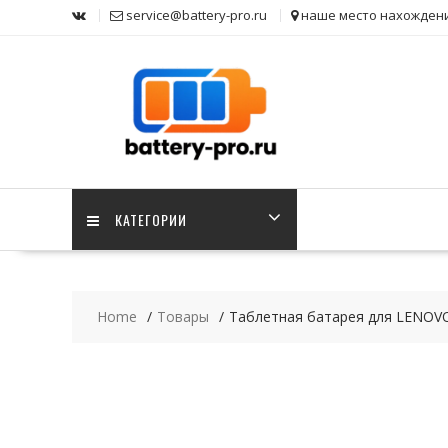
Skip
service@battery-pro.ru
наше место нахожден
to
content
КАТЕГОРИИ
Home
Товары
Таблетная батарея для LENOV