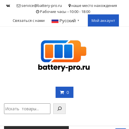
Skip
service@battery-pro.ru
наше место нахождения
to
Рабочие часы --10:00 - 18:00
content
Русский
Связаться с нами
Мой аккаунт
▼
0
Поис