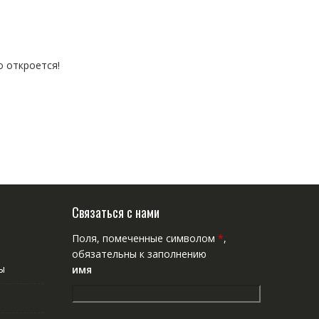
о откроется!
Связаться с нами
Поля, помеченные символом
*
,
обязательны к заполнению
ы
имя