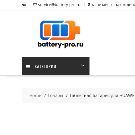
Skip
service@battery-pro.ru
наше место нахожден
to
content
КАТЕГОРИИ
Home
Товары
Таблетная батарея для HUAWEI