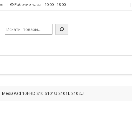
ия
Рабочие часы --10:00 - 18:00
Поиск
 MediaPad 10FHD S10 S101U S101L S102U