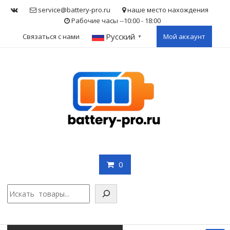
Skip
service@battery-pro.ru
наше место нахождения
to
Рабочие часы --10:00 - 18:00
content
Русский
Связаться с нами
Мой аккаунт
▼
0
Поис