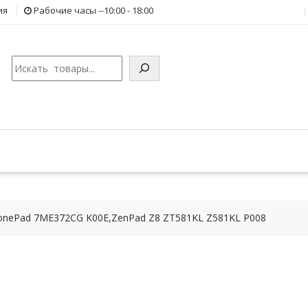
ия
Рабочие часы --10:00 - 18:00
Поиск
onePad 7ME372CG K00E,ZenPad Z8 ZT581KL Z581KL P008