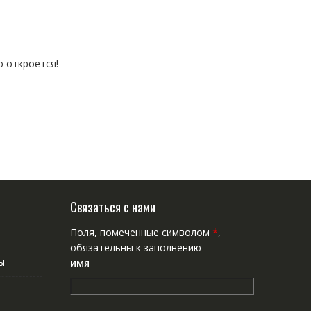
о откроется!
Связаться с нами
Поля, помеченные символом
*
,
обязательны к заполнению
ы
имя