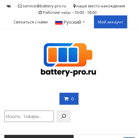
Skip
service@battery-pro.ru
наше место нахождения
to
Рабочие часы --10:00 - 18:00
content
Русский
Связаться с нами
Мой аккаунт
▼
0
Поис