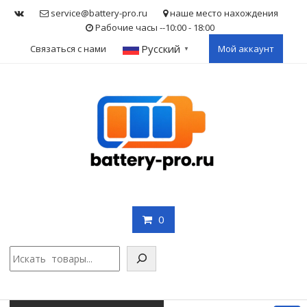
Skip
service@battery-pro.ru
наше место нахождения
to
Рабочие часы --10:00 - 18:00
content
Русский
Связаться с нами
Мой аккаунт
▼
0
Поис