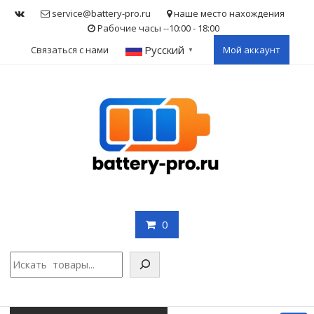
Skip
service@battery-pro.ru
наше место нахождения
to
Рабочие часы --10:00 - 18:00
content
Русский
Связаться с нами
Мой аккаунт
▼
0
Поис