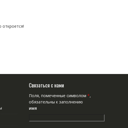
о откроется!
Связаться с нами
Поля, помеченные символом
*
,
обязательны к заполнению
ы
имя