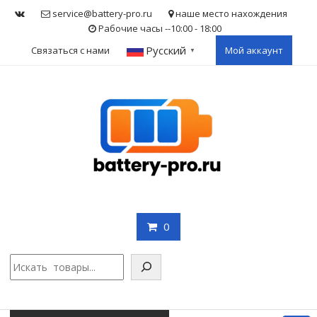
Skip
service@battery-pro.ru
наше место нахождения
to
Рабочие часы --10:00 - 18:00
content
Русский
Связаться с нами
Мой аккаунт
▼
0
Поис