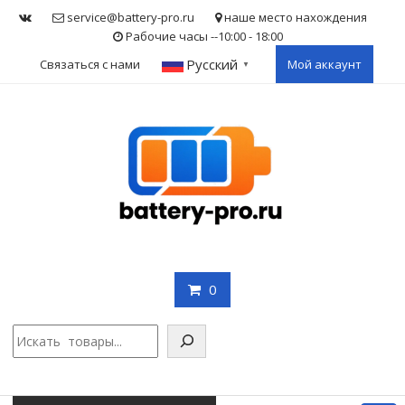
Skip
service@battery-pro.ru
наше место нахождения
to
Рабочие часы --10:00 - 18:00
content
Русский
Связаться с нами
Мой аккаунт
▼
0
Поис