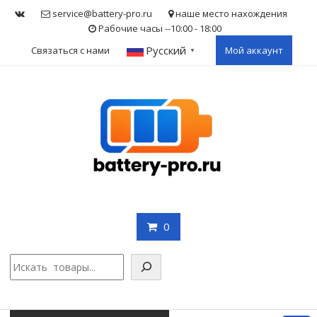
Skip
service@battery-pro.ru
наше место нахождения
to
Рабочие часы --10:00 - 18:00
content
Русский
Связаться с нами
Мой аккаунт
▼
0
Поис