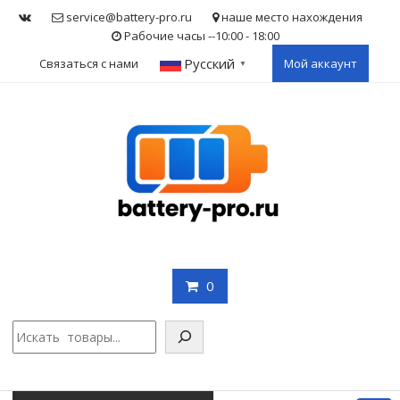
Skip
service@battery-pro.ru
наше место нахождения
to
Рабочие часы --10:00 - 18:00
content
Русский
Связаться с нами
Мой аккаунт
▼
0
Поис