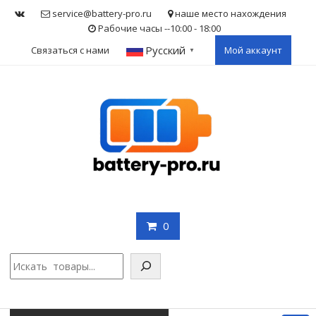
Skip
service@battery-pro.ru
наше место нахождения
to
Рабочие часы --10:00 - 18:00
content
Русский
Связаться с нами
Мой аккаунт
▼
0
Поис