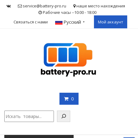
Skip
service@battery-pro.ru
наше место нахождения
to
Рабочие часы --10:00 - 18:00
content
Русский
Связаться с нами
Мой аккаунт
▼
0
Поис