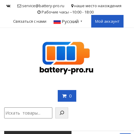
Skip
service@battery-pro.ru
наше место нахождения
to
Рабочие часы --10:00 - 18:00
content
Русский
Связаться с нами
Мой аккаунт
▼
0
Поис