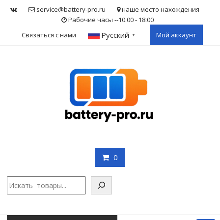
Skip
service@battery-pro.ru
наше место нахождения
to
Рабочие часы --10:00 - 18:00
content
Русский
Связаться с нами
Мой аккаунт
▼
0
Поис