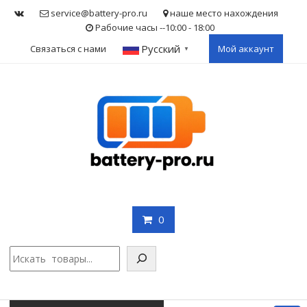
Skip
service@battery-pro.ru
наше место нахождения
to
Рабочие часы --10:00 - 18:00
content
Русский
Связаться с нами
Мой аккаунт
▼
0
Поис