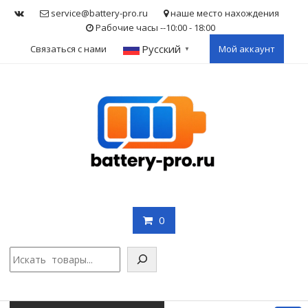
Skip
service@battery-pro.ru
наше место нахождения
to
Рабочие часы --10:00 - 18:00
content
Русский
Связаться с нами
Мой аккаунт
▼
0
Поис