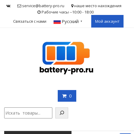
Skip
service@battery-pro.ru
наше место нахождения
to
Рабочие часы --10:00 - 18:00
content
Русский
Связаться с нами
Мой аккаунт
▼
0
Поис