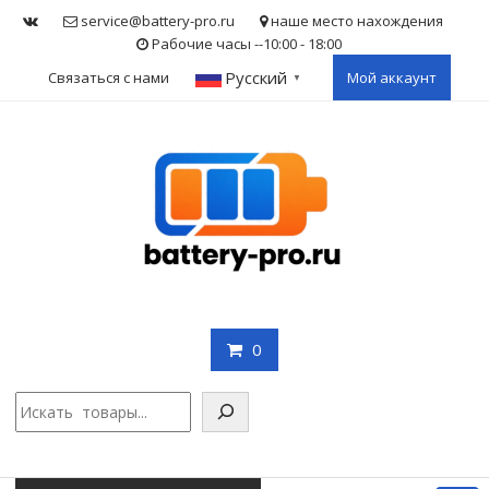
Skip
service@battery-pro.ru
наше место нахождения
to
Рабочие часы --10:00 - 18:00
content
Русский
Связаться с нами
Мой аккаунт
▼
0
Поис