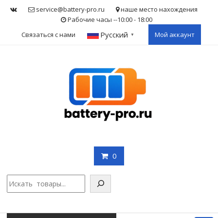
Skip
service@battery-pro.ru
наше место нахождения
to
Рабочие часы --10:00 - 18:00
content
Русский
Связаться с нами
Мой аккаунт
▼
0
Поис