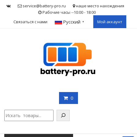
Skip
service@battery-pro.ru
наше место нахождения
to
Рабочие часы --10:00 - 18:00
content
Русский
Связаться с нами
Мой аккаунт
▼
0
Поис