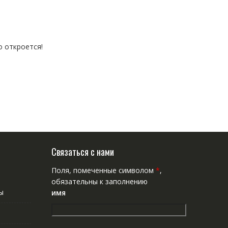
о откроется!
Связаться с нами
Поля, помеченные символом
*
,
обязательны к заполнению
ы
имя