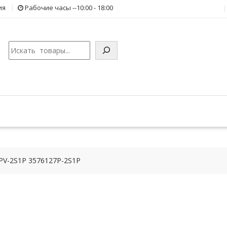
ия
Рабочие часы --10:00 - 18:00
Поиск
PV-2S1P 3576127P-2S1P