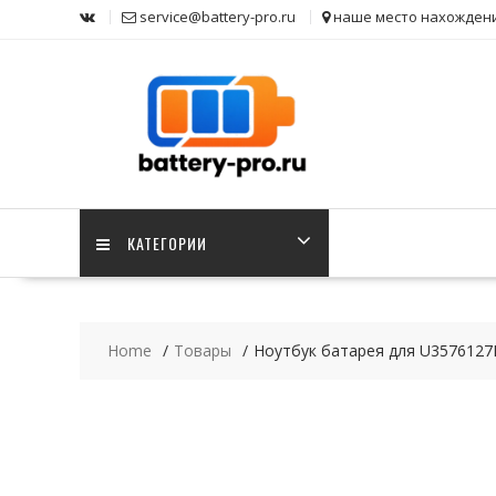
Skip
service@battery-pro.ru
наше место нахожден
to
content
КАТЕГОРИИ
Home
Товары
Ноутбук батарея для U3576127