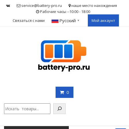
Skip
service@battery-pro.ru
наше место нахождения
to
Рабочие часы --10:00 - 18:00
content
Русский
Связаться с нами
Мой аккаунт
▼
0
Поис