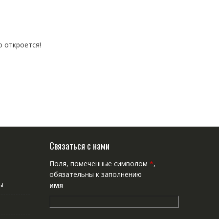
о откроется!
Связаться с нами
Поля, помеченные символом
*
,
обязательны к заполнению
ы
имя