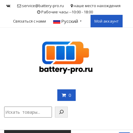
Skip
service@battery-pro.ru
наше место нахождения
to
Рабочие часы --10:00 - 18:00
content
Русский
Связаться с нами
Мой аккаунт
▼
0
Поис