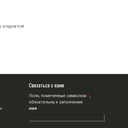
о откроется!
Связаться с нами
Поля, помеченные символом
*
,
обязательны к заполнению
ы
имя