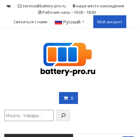
Skip
service@battery-pro.ru
наше место нахождения
to
Рабочие часы --10:00 - 18:00
content
Русский
Связаться с нами
Мой аккаунт
▼
0
Поис