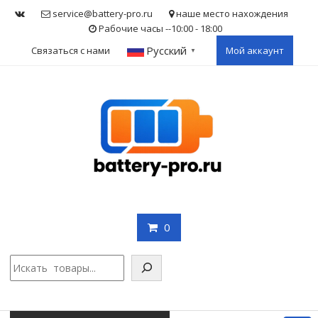
Skip
service@battery-pro.ru
наше место нахождения
to
Рабочие часы --10:00 - 18:00
content
Русский
Связаться с нами
Мой аккаунт
▼
0
Поис