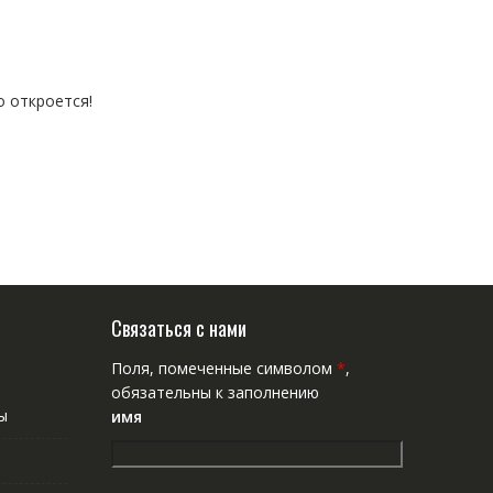
о откроется!
Связаться с нами
Поля, помеченные символом
*
,
обязательны к заполнению
ы
имя