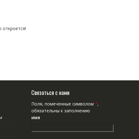
о откроется!
Связаться с нами
Поля, помеченные символом
*
,
обязательны к заполнению
ы
имя