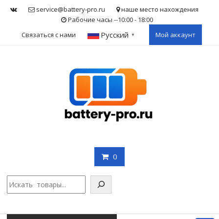
Skip
service@battery-pro.ru
наше место нахождения
to
Рабочие часы --10:00 - 18:00
content
Русский
Связаться с нами
Мой аккаунт
▼
0
Поис