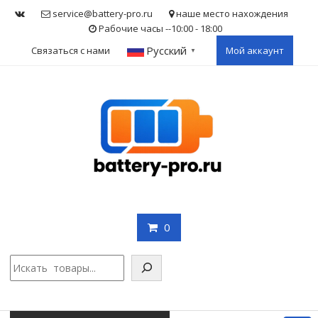
Skip
service@battery-pro.ru
наше место нахождения
to
Рабочие часы --10:00 - 18:00
content
Русский
Связаться с нами
Мой аккаунт
▼
0
Поис