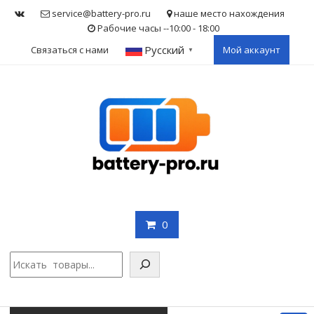
Skip
service@battery-pro.ru
наше место нахождения
to
Рабочие часы --10:00 - 18:00
content
Русский
Связаться с нами
Мой аккаунт
▼
0
Поис