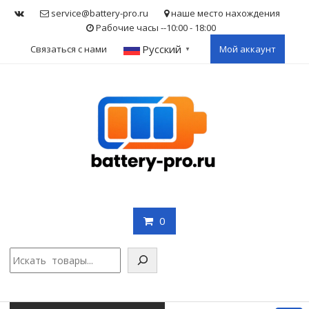
Skip
service@battery-pro.ru
наше место нахождения
to
Рабочие часы --10:00 - 18:00
content
Русский
Связаться с нами
Мой аккаунт
▼
0
Поис