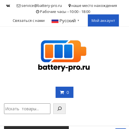
Skip
service@battery-pro.ru
наше место нахождения
to
Рабочие часы --10:00 - 18:00
content
Русский
Связаться с нами
Мой аккаунт
▼
0
Поис