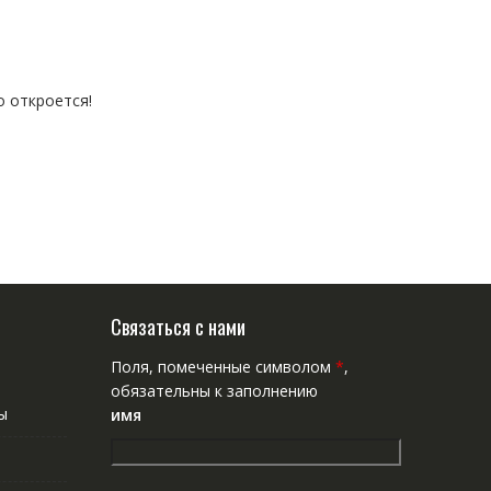
о откроется!
Связаться с нами
Поля, помеченные символом
*
,
обязательны к заполнению
ы
имя