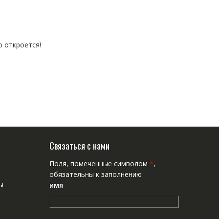
о откроется!
Связаться с нами
Поля, помеченные символом
*
,
обязательны к заполнению
ы
имя