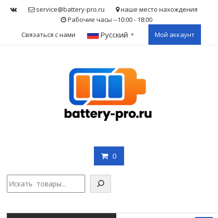
Skip
service@battery-pro.ru
наше место нахождения
to
Рабочие часы --10:00 - 18:00
content
Русский
Связаться с нами
Мой аккаунт
▼
0
Поис