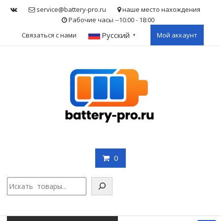
Skip
service@battery-pro.ru
наше место нахождения
to
Рабочие часы --10:00 - 18:00
content
Русский
Связаться с нами
Мой аккаунт
▼
0
Поис