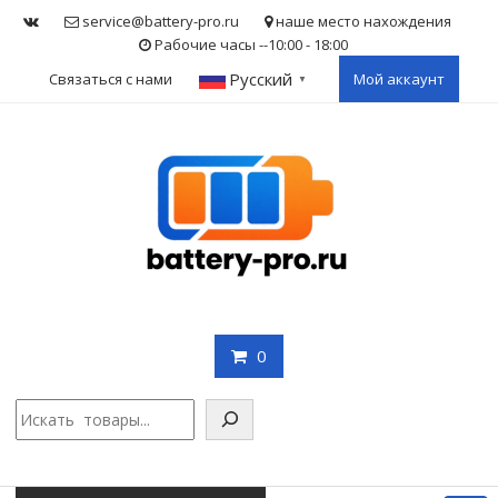
Skip
service@battery-pro.ru
наше место нахождения
to
Рабочие часы --10:00 - 18:00
content
Русский
Связаться с нами
Мой аккаунт
▼
0
Поис