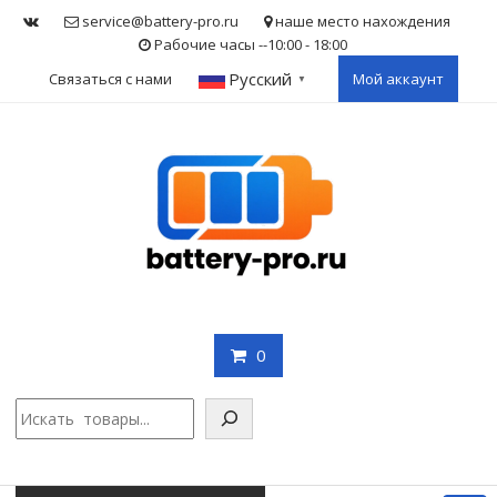
Skip
service@battery-pro.ru
наше место нахождения
to
Рабочие часы --10:00 - 18:00
content
Русский
Связаться с нами
Мой аккаунт
▼
0
Поис