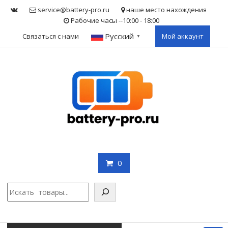
Skip
service@battery-pro.ru
наше место нахождения
to
Рабочие часы --10:00 - 18:00
content
Русский
Связаться с нами
Мой аккаунт
▼
0
Поис